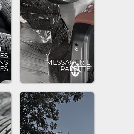
 ET
ES
NS
MESSAGERIE
ES
PALETTE