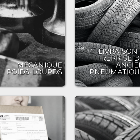
LIVRAISON
REPRISE D
MÉCANIQUE
ANCIE
POIDS-LOURDS
PNEUMATIQU