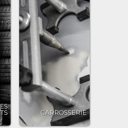
ES
TS
CARROSSERIE