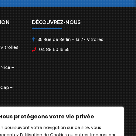
ION
DÉCOUVREZ-NOUS
35 Rue de Berlin - 13127 Vitrolles
Vitrolles
04 88 60 16 55
Nice –
 Gap –
Nous protégeons votre vie privée
En poursuivant votre navigation sur ce site, vous
Pertuis –
acceptez l’utilisation de Cookies ou autres traceurs par