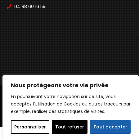
04 88 60 16 55
Nous protégeons votre vie privée
En poursuivant votre navigation sur ce site, vous
© ANH SOLUTIONS - TOUS DROITS RÉSERVÉS
acceptez l’utilisation de Cookies ou autres traceurs par
PLAN DU SITE
MENTIONS LÉGALES
exemple, réaliser des statistiques de visites.
POLITIQUE DE CONFIDENTIALITÉ
Personnaliser
Tout refuser
Tout accepter