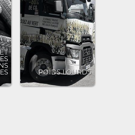
 ET
ES
NS
ES
POIDS LOURDS