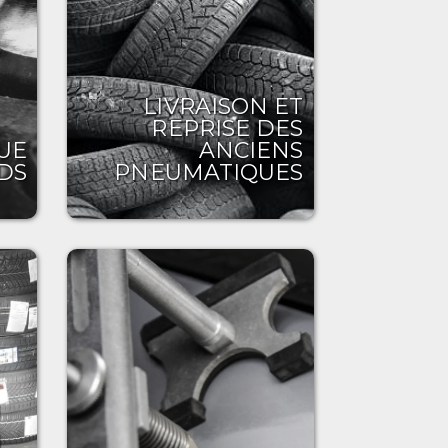
LIVRAISON ET
REPRISE DES
UE
ANCIENS
DS
PNEUMATIQUES