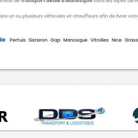
ervice de
transport dédié à Manosque
dans les Alpes de 
ins un ou plusieurs véhicules et chauffeurs afin de livrer v
Pertuis
Sisteron
Gap
Manosque
Vitrolles
Nice
Gras