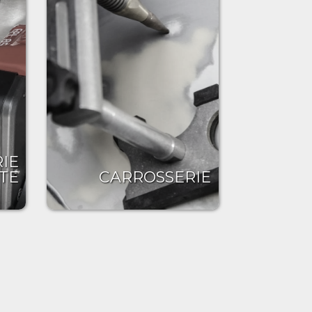
IE
TE
CARROSSERIE