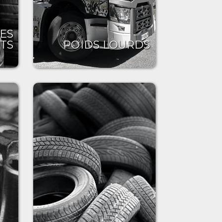
ES
TS
POIDS LOURDS