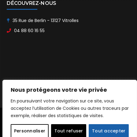
DÉCOUVREZ-NOUS
35 Rue de Berlin - 13127 Vitrolles
04 88 60 16 55
Nous protégeons votre vie privée
En poursuivant votre navigation sur ce site, vous
acceptez l’utilisation de Cookies ou autres traceurs par
exemple, réaliser des statistiques de visites.
© ANH SOLUTIONS - TOUS DROITS RÉSERVÉS
PLAN DU SITE
MENTIONS LÉGALES
Personnaliser
Tout refuser
Tout accepter