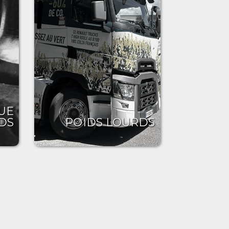
UE
DS
POIDS LOURDS